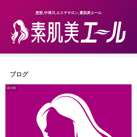
恵那,中津川,エステサロン,素肌美エール
ブログ
未分類