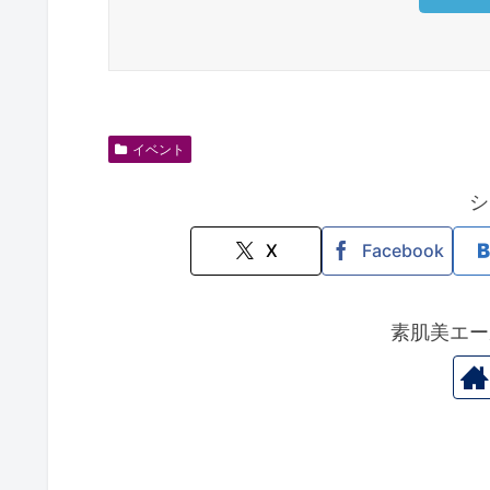
イベント
シ
X
Facebook
素肌美エー