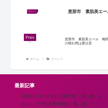
恵那市 素肌美エー
イベント
恵那市 素肌美エール 梅
の晴れ間は要注意
ホーム
イベント
最新記事
【恵那バローネタ】主婦の敵「洗い物」を
ゼロに！50代の僕が毎朝「俺、偉い！」