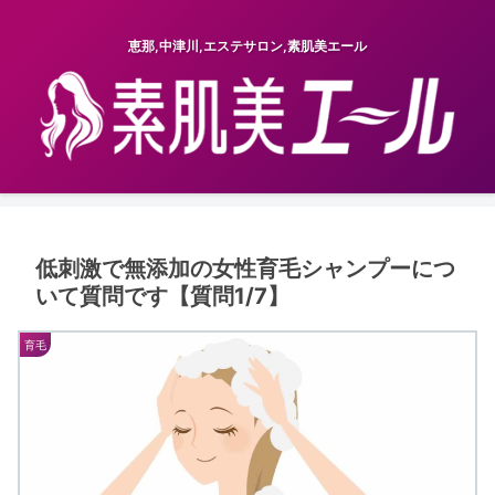
恵那,中津川,エステサロン,素肌美エール
低刺激で無添加の女性育毛シャンプーにつ
いて質問です【質問1/7】
育毛