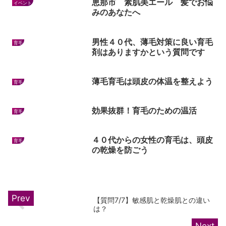
恵那市 素肌美エール 髪でお悩
イベント
みのあなたへ
男性４０代、薄毛対策に良い育毛
育毛
剤はありますかという質問です
薄毛育毛は頭皮の体温を整えよう
育毛
効果抜群！育毛のための温活
育毛
４０代からの女性の育毛は、頭皮
育毛
の乾燥を防ごう
【質問7/7】敏感肌と乾燥肌との違い
は？