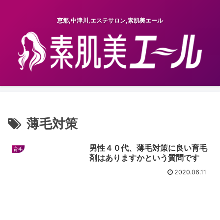
恵那,中津川,エステサロン,素肌美エール
薄毛対策
男性４０代、薄毛対策に良い育毛
育毛
剤はありますかという質問です
2020.06.11