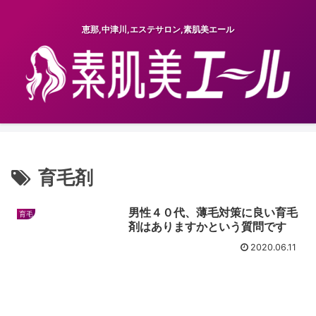
恵那,中津川,エステサロン,素肌美エール
育毛剤
男性４０代、薄毛対策に良い育毛
育毛
剤はありますかという質問です
2020.06.11