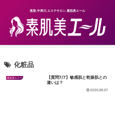
恵那,中津川,エステサロン,素肌美エール
化粧品
【質問7/7】敏感肌と乾燥肌との
素肌美エステ
違いは？
2020.06.07