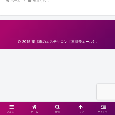
ホーム
恵那ぐらし
© 2015 恵那市のエステサロン【素肌美エール】.
メニュー
ホーム
検索
トップ
サイドバー